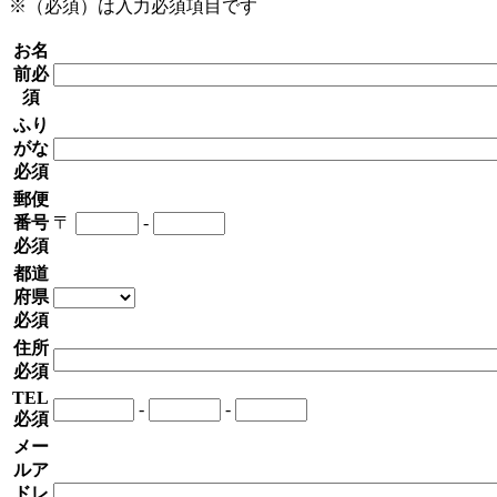
※（必須）は入力必須項目です
お名
前
必
須
ふり
がな
必須
郵便
番号
〒
-
必須
都道
府県
必須
住所
必須
TEL
-
-
必須
メー
ルア
ドレ