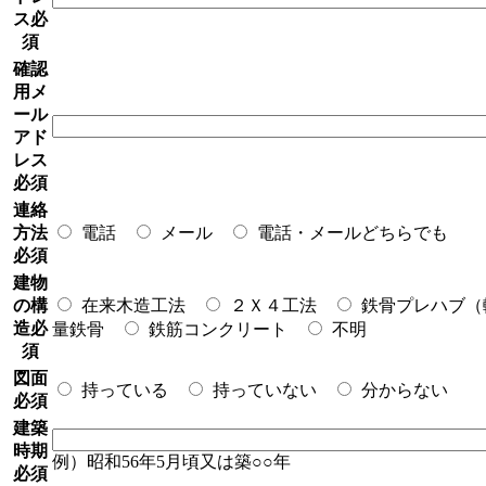
ス
必
須
確認
用メ
ール
アド
レス
必須
連絡
方法
電話
メール
電話・メールどちらでも
必須
建物
の構
在来木造工法
２Ｘ４工法
鉄骨プレハブ（
造
必
量鉄骨
鉄筋コンクリート
不明
須
図面
持っている
持っていない
分からない
必須
建築
時期
例）昭和56年5月頃又は築○○年
必須