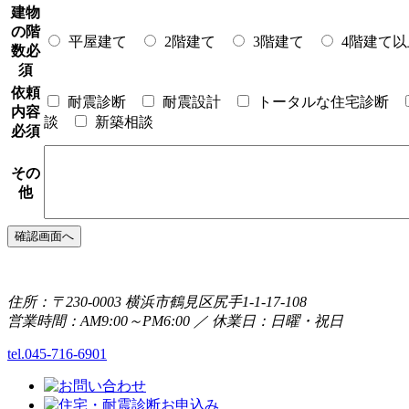
建物
の階
平屋建て
2階建て
3階建て
4階建て以
数
必
須
依頼
耐震診断
耐震設計
トータルな住宅診断
内容
談
新築相談
必須
その
他
住所：〒230-0003 横浜市鶴見区尻手1-1-17-108
営業時間：AM9:00～PM6:00 ／ 休業日：日曜・祝日
tel.045-716-6901