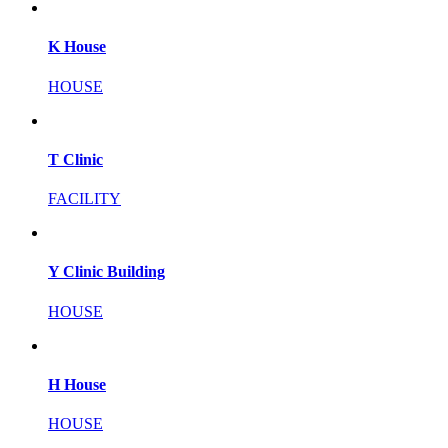
K House
HOUSE
T Clinic
FACILITY
Y Clinic Building
HOUSE
H House
HOUSE