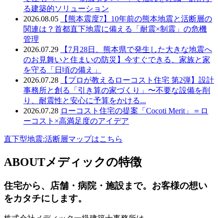
る建築的ソリューション
2026.08.05
【熊本震度7】10年前の熊本地震と活断層の
関連は？首都直下地震に備える「耐震×制震」の危機
管理
2026.07.29
【7月28日、熊本県で発生した大きな地震へ
のお見舞いと住まいの防災】今すぐできる、家族と家
を守る「日頃の備え」
2026.07.28
【プロが教えるローコスト住宅 第2弾】設計
事務所と創る「引き算の家づくり」〜不要な設備を削
り、耐震性と安心に予算をかける...
2026.07.28
ローコスト住宅の提案「Cocoti Merit」＝ロ
ーコスト×高満足度のアイデア
直下型地震:活断層マップはこちら
ABOUT
メディックの特徴
住宅から、店舗・病院・施設まで。お客様の想い
をカタチにします。