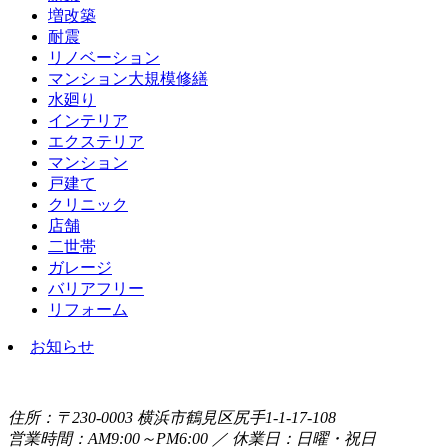
増改築
耐震
リノベーション
マンション大規模修繕
水廻り
インテリア
エクステリア
マンション
戸建て
クリニック
店舗
二世帯
ガレージ
バリアフリー
リフォーム
お知らせ
住所：〒230-0003 横浜市鶴見区尻手1-1-17-108
営業時間：AM9:00～PM6:00 ／ 休業日：日曜・祝日