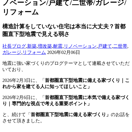
ノベーション/戸建て/二世帯/ガレージ/
リフォーム
構造計算をしていない住宅は本当に大丈夫？首都
圏直下型地震で見える弱さ
社長ブログ
,
新築
,
増改築
,
耐震
,
リノベーション
,
戸建て
,
二世帯
,
ガレージ
,
リフォーム
2026年02月06日
地震に強い家づくりのブログテーマとして連載させていただ
いており、
2026年2月3日に、「
首都圏直下型地震に備える家づくり｜こ
れから家を建てる人に知ってほしいこと」
2026年2月6日に、「
首都圏直下型地震に本気で備える家づく
り｜専門的な視点で考える重要ポイント」
と、続けて「
首都圏直下型地震に備える家づくり」
のお話を
させて頂きました。