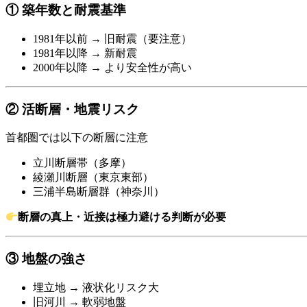
① 築年数と耐震基準
1981年以前 → 旧耐震（要注意）
1981年以降 → 新耐震
2000年以降 → より安全性が高い
② 活断層・地震リスク
首都圏では以下の断層に注意
立川断層帯（多摩）
綾瀬川断層（東京東部）
三浦半島断層群（神奈川）
断層の真上・近接は極力避ける判断が必要
③ 地盤の強さ
埋立地 → 液状化リスク大
旧河川 → 軟弱地盤