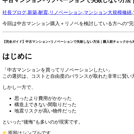
中古マンション×リノベーションで失敗しない方法
社長ブログ
,
新築
,
耐震
,
リノベーション
,
マンション大規模修繕
,
今回は中古マンション購入＋リノベを検討している方への“完
【完全ガイド】中古マンション×リノベーションで失敗しない方法｜購入前チェックから
はじめに
「中古マンションを買ってリノベーションしたい」
この選択は、コストと自由度のバランスが取れた非常に賢い
しかし一方で、
思ったより費用がかかった
構造上できない間取りだった
地震リスクが高い物件だった
といった“後悔”も多いのが現実です。
原因はシンプルです。