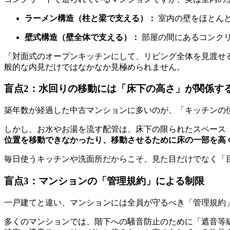
ラーメン構造（柱と梁で支える）：
室内の壁をほとん
壁式構造（壁全体で支える）：
部屋の間にあるコンク
「対面式のオープンキッチンにして、リビング全体を見渡せ
般的な内見だけではなかなか見極められません。
盲点2：水回りの移動には「床下の高さ」が関係す
築年数が経過した中古マンションに多いのが、「キッチンの
しかし、お水やお湯を流す配管は、床下の限られたスペース
位置を移動できなかったり、移動させるために床の一部を高
毎日使うキッチンや洗面所だからこそ、見た目だけでなく「
盲点3：マンションの「管理規約」による制限
一戸建てと違い、マンションには全員が守るべき「管理規約
多くのマンションでは、階下への騒音防止のために「遮音等