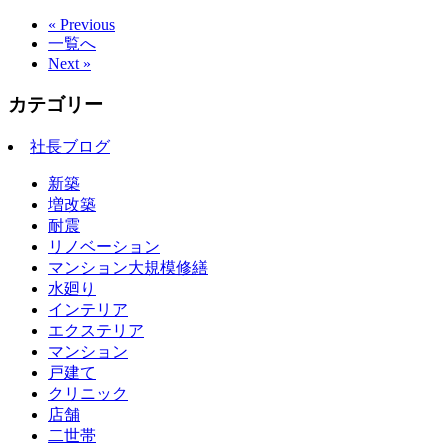
« Previous
一覧へ
Next »
カテゴリー
社長ブログ
新築
増改築
耐震
リノベーション
マンション大規模修繕
水廻り
インテリア
エクステリア
マンション
戸建て
クリニック
店舗
二世帯