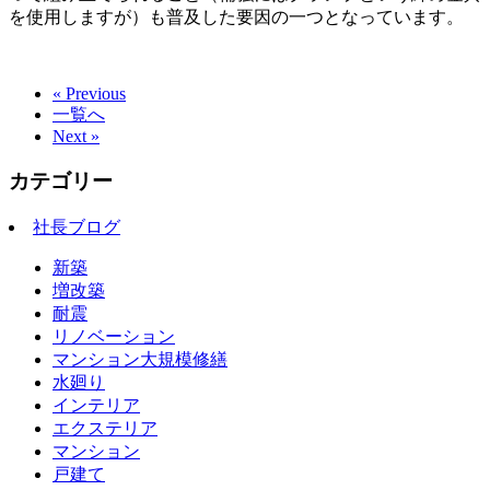
を使用しますが）も普及した要因の一つとなっています。
« Previous
一覧へ
Next »
カテゴリー
社長ブログ
新築
増改築
耐震
リノベーション
マンション大規模修繕
水廻り
インテリア
エクステリア
マンション
戸建て