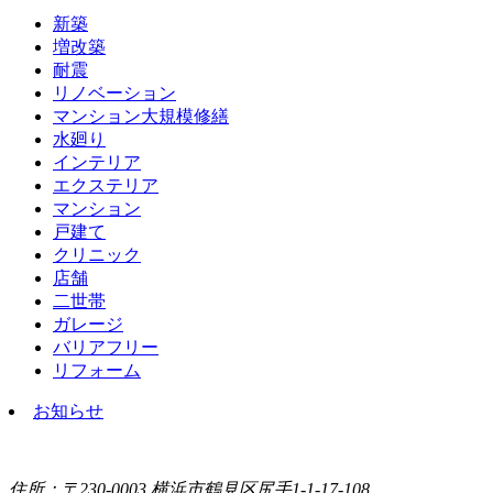
新築
増改築
耐震
リノベーション
マンション大規模修繕
水廻り
インテリア
エクステリア
マンション
戸建て
クリニック
店舗
二世帯
ガレージ
バリアフリー
リフォーム
お知らせ
住所：〒230-0003 横浜市鶴見区尻手1-1-17-108