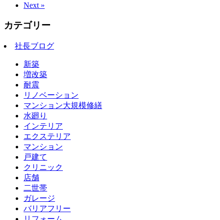
Next »
カテゴリー
社長ブログ
新築
増改築
耐震
リノベーション
マンション大規模修繕
水廻り
インテリア
エクステリア
マンション
戸建て
クリニック
店舗
二世帯
ガレージ
バリアフリー
リフォーム