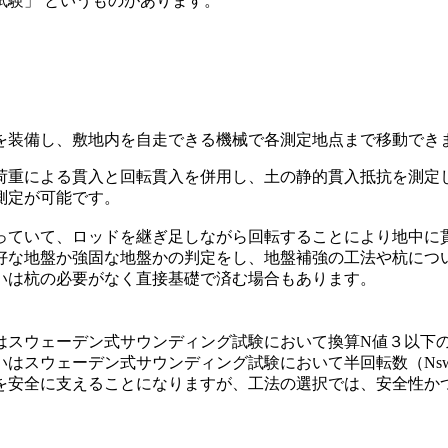
験」 というものがあります。
を装備し、敷地内を自走できる機械で各測定地点まで移動でき
荷重による貫入と回転貫入を併用し、土の静的貫入抵抗を測定
測定が可能です。
っていて、ロッドを継ぎ足しながら回転することにより地中に
好な地盤か強固な地盤かの判定をし、地盤補強の工法や杭につ
いは杭の必要がなく直接基礎で済む場合もあります。
はスウェーデン式サウンディング試験において換算N値３以下
いはスウェーデン式サウンディング試験において半回転数（Ns
を安全に支えることになりますが、工法の選択では、安全性か