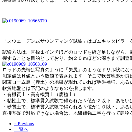
地盤調査の方法としては、「スウェーデン式サウンディング試
「スウェーデン式サウンディング試験」はゴムキャタピラー
試験方法は、直径１インチほどのロッドを継ぎ足しながら、
握することを目的としており、約２０ｍほどの深さまで調査
ロッドの先端は写真のように「矢尻」のようなドリル状にな
測定値はＮ値という数値で表されます。そこで軟質地盤か良
関東ローム層（赤土）の地盤が現れていれば地盤補強、ある
軟質地盤とは下記のようなものを指します。
・有機質土・高有機質土（腐植土）
・粘性土で、標準貫入試験で得られたＮ値が２以下、あるい
・砂質土で、標準貫入試験で得られるＮ値が１０以下、ある
直接基礎で対応できない場合は、地盤補強工事を行って建物
« Previous
一覧へ