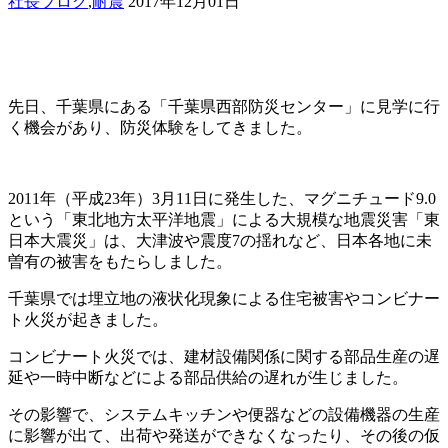
社長ブログ
,
耐震
2017年12月01日
先日、千葉県にある「千葉県西部防災センター」に見学に行
く機会があり、防災体験をしてきました。
2011年（平成23年）3月11日に発生した、マグニチュード9.0
という「東北地方太平洋地震」による大規模な地震災害「東
日本大震災」は、大津波や震度7の揺れなど、日本各地に未
曽有の被害をもたらしました。
千葉県では埋立地の液状化現象による住宅被害やコンビナー
ト火災が起きました。
コンビナート火災では、建材設備関係に関する部品生産の遅
延や一時中断などによる部品供給の遅れが生じました。
その影響で、システムキッチンや便器などの設備機器の生産
に影響が出て、出荷や発送ができなくなったり、その後の仮