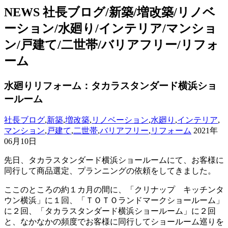
NEWS
社長ブログ/新築/増改築/リノベ
ーション/水廻り/インテリア/マンショ
ン/戸建て/二世帯/バリアフリー/リフォ
ーム
水廻りリフォーム：タカラスタンダード横浜ショ
ールーム
社長ブログ
,
新築
,
増改築
,
リノベーション
,
水廻り
,
インテリア
,
マンション
,
戸建て
,
二世帯
,
バリアフリー
,
リフォーム
2021年
06月10日
先日、タカラスタンダード横浜ショールームにて、お客様に
同行して商品選定、プランニングの依頼をしてきました。
ここのところの約１カ月の間に、「クリナップ キッチンタ
ウン横浜」に１回、「ＴＯＴＯランドマークショールーム」
に２回、「タカラスタンダード横浜ショールーム」に２回
と、なかなかの頻度でお客様に同行してショールーム巡りを