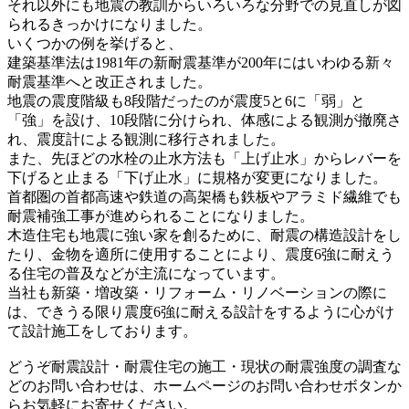
それ以外にも地震の教訓からいろいろな分野での見直しが図
られるきっかけになりました。
いくつかの例を挙げると、
建築基準法は1981年の新耐震基準が200年にはいわゆる新々
耐震基準へと改正されました。
地震の震度階級も8段階だったのが震度5と6に「弱」と
「強」を設け、10段階に分けられ、体感による観測が撤廃さ
れ、震度計による観測に移行されました。
また、先ほどの水栓の止水方法も「上げ止水」からレバーを
下げると止まる「下げ止水」に規格が変更になりました。
首都圏の首都高速や鉄道の高架橋も鉄板やアラミド繊維でも
耐震補強工事が進められることになりました。
木造住宅も地震に強い家を創るために、耐震の構造設計をし
たり、金物を適所に使用することにより、震度6強に耐えう
る住宅の普及などが主流になっています。
当社も新築・増改築・リフォーム・リノベーションの際に
は、できうる限り震度6強に耐える設計をするように心がけ
て設計施工をしております。
どうぞ耐震設計・耐震住宅の施工・現状の耐震強度の調査な
どのお問い合わせは、ホームページのお問い合わせボタンか
らお気軽にお寄せください。