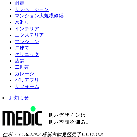
耐震
リノベーション
マンション大規模修繕
水廻り
インテリア
エクステリア
マンション
戸建て
クリニック
店舗
二世帯
ガレージ
バリアフリー
リフォーム
お知らせ
住所：〒230-0003 横浜市鶴見区尻手1-1-17-108