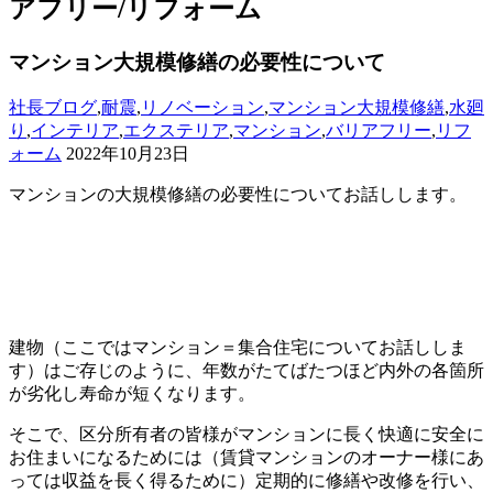
アフリー/リフォーム
マンション大規模修繕の必要性について
社長ブログ
,
耐震
,
リノベーション
,
マンション大規模修繕
,
水廻
り
,
インテリア
,
エクステリア
,
マンション
,
バリアフリー
,
リフ
ォーム
2022年10月23日
マンションの大規模修繕の必要性についてお話しします。
建物（ここではマンション＝集合住宅についてお話ししま
す）はご存じのように、年数がたてばたつほど内外の各箇所
が劣化し寿命が短くなります。
そこで、区分所有者の皆様がマンションに長く快適に安全に
お住まいになるためには（賃貸マンションのオーナー様にあ
っては収益を長く得るために）定期的に修繕や改修を行い、