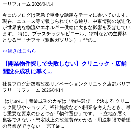
ー
リフォーム
2026/04/14
今日のブログは緊急で重要な話題をテーマに書いています。
現在、ニュース等で報じられている通り、中東情勢の緊迫化
が世界的な物流やエネルギー供給に大きな影響を及ぼしてい
ます。 特に、プラスチックやビニール、塗料などの主原料
となる**「ナフサ（粗製ガソリン）」**の...
>>続きはこちら
【開業物件探しで失敗しない】クリニック・店舗
開設を成功に導く...
社長ブログ
新築
増改築
リノベーション
クリニック
店舗
バリア
フリー
リフォーム
2026/04/14
はじめに｜開業成功のカギは「物件選び」で決まる クリニ
ック開設やショップ、福祉施設などの開業を考えたとき、最
も重要な要素のひとつが「物件選び」です。 ・立地が悪く
集客できない・想定以上の改装費がかかる・用途制限で希望
の営業ができない ・完了届...