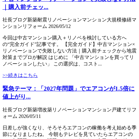
｜購入前チェッ...
社長ブログ
新築
耐震
リノベーション
マンション大規模修繕
マ
ンション
リフォーム
2026/05/12
今回は中古マンション購入＋リノベを検討している方へ
の“完全ガイド”記事です。 【完全ガイド】中古マンション×
リノベーションで失敗しない方法｜購入前チェックから地震
対策までプロが解説 はじめに 「中古マンションを買ってリ
ノベーションしたい」 この選択は、コスト...
>>続きはこちら
緊急テーマ：「2027年問題」でエアコンが1.5倍に
値上がり...
社長ブログ
新築
増改築
リノベーション
マンション
戸建て
リフ
ォーム
2026/05/11
日差しが強くなり、そろそろエアコンの稼働を考え始める季
節になりましたね。 今朝もテレビを見ていたらエアコンの