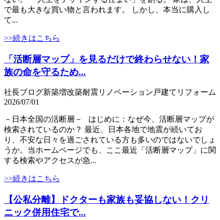
で最も大きな買い物と言われます。 しかし、本当に購入し
て...
>>続きはこちら
「活断層マップ」を見るだけで終わらせない！家
族の命を守るため...
社長ブログ
新築
増改築
耐震
リノベーション
戸建て
リフォーム
2026/07/01
－日本全国の活断層－ はじめに：なぜ今、活断層マップが
検索されているのか？ 最近、日本各地で地震が続いてお
り、不安な日々を過ごされている方も多いのではないでしょ
うか。当ホームページでも、ここ最近「活断層マップ」に関
する検索やアクセスが急...
>>続きはこちら
【公私分離】ドクターも家族も妥協しない！クリ
ニック併用住宅で...