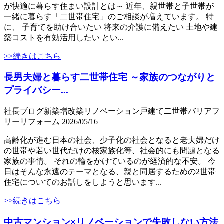
が快適に暮らす住まい設計とは～ 近年、親世帯と子世帯が
一緒に暮らす「二世帯住宅」のご相談が増えています。 特
に、 子育てを助け合いたい 将来の介護に備えたい 土地や建
築コストを有効活用したい とい...
>>続きはこちら
長男夫婦と暮らす二世帯住宅 ～家族のつながりと
プライバシー...
社長ブログ
新築
増改築
リノベーション
戸建て
二世帯
バリアフ
リー
リフォーム
2026/05/16
高齢化が進む日本の社会、少子化の社会となると老夫婦だけ
の世帯や若い世代だけの核家族化等、社会的にも問題となる
家族の事情。 それの輪をかけているのが経済的な不安。 今
日はそんな永遠のテーマとなる、親と同居するための2世帯
住宅についてのお話しをしようと思います...
>>続きはこちら
中古マンション×リノベーションで失敗しない方法