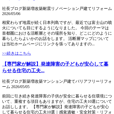
社長ブログ
新築
増改築
耐震
リノベーション
戸建て
リフォーム
2026/05/06
相変わらず地震が続く日本列島ですが、最近では富士山の噴
火についても目にするようになりました。 今回のテーマは
首都圏における活断層とその場所を知り、どこにどのように
暮らしたらよいかのお話をします。 活断層マップについて
は当社ホームページにリンクを張ってありますの...
>>続きはこちら
【専門家が解説】発達障害の子どもが安心して暮
らせる住宅の工夫...
社長ブログ
新築
増改築
マンション
戸建て
バリアフリー
リフォ
ーム
2026/05/05
前回に引き続き発達障害の子供が安全に暮らせる住環境につ
いて、重複する項目もありますが、住宅の工夫10選について
お話しします。 【専門家が解説】発達障害の子どもが安心
して暮らせる住宅の工夫10選｜感覚過敏・安全対策・リフォ