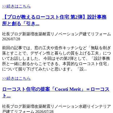
>>続きはこちら
【プロが教えるローコスト住宅 第2弾】設計事務
所と創る「引き...
社長ブログ
新築
増改築
耐震
リノベーション
戸建て
リフォーム
2026/07/28
前回の記事では、窓の工夫や造作キッチンなど「無駄を削ぎ
落とすことで、デザイン性と暮らしの質を上げる工夫」につ
いてお話ししました。 今回はその第2弾として、「設計事務
所と一緒に創るからこそできる、本質的なローコスト住宅」
について掘り下げてみたいと思います。 「設...
>>続きはこちら
ローコスト住宅の提案「Cocoti Merit」＝ローコス
ト...
社長ブログ
新築
増改築
耐震
リノベーション
水廻り
インテリア
戸建て
リフォーム
2026/07/28