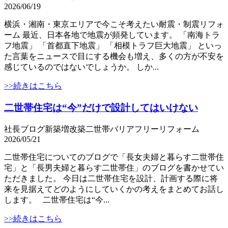
2026/06/19
横浜・湘南・東京エリアで今こそ考えたい耐震・制震リフォ
ーム 最近、日本各地で地震が頻発しています。 「南海トラ
フ地震」 「首都直下地震」 「相模トラフ巨大地震」 といっ
た言葉をニュースで目にする機会も増え、多くの方が不安を
感じているのではないでしょうか。 しか...
>>続きはこちら
二世帯住宅は“今”だけで設計してはいけない
社長ブログ
新築
増改築
二世帯
バリアフリー
リフォーム
2026/05/21
二世帯住宅についてのブログで「長女夫婦と暮らす二世帯住
宅」と「長男夫婦と暮らす二世帯住」のブログを書かせてい
ただきました。 今日は二世帯住宅を設計、計画する際に将
来を見据えてどのようにしていくかの考えをまとめてお話し
します。 二世帯住宅は“今...
>>続きはこちら