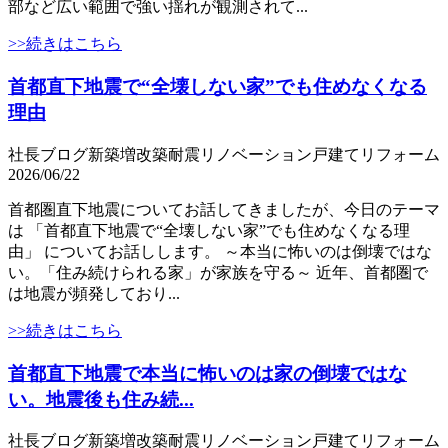
部など広い範囲で強い揺れが観測されて...
>>続きはこちら
首都直下地震で“全壊しない家”でも住めなくなる
理由
社長ブログ
新築
増改築
耐震
リノベーション
戸建て
リフォーム
2026/06/22
首都圏直下地震についてお話してきましたが、今日のテーマ
は 「首都直下地震で“全壊しない家”でも住めなくなる理
由」 についてお話しします。 ～本当に怖いのは倒壊ではな
い。「住み続けられる家」が家族を守る～ 近年、首都圏で
は地震が頻発しており...
>>続きはこちら
首都直下地震で本当に怖いのは家の倒壊ではな
い。地震後も住み続...
社長ブログ
新築
増改築
耐震
リノベーション
戸建て
リフォーム