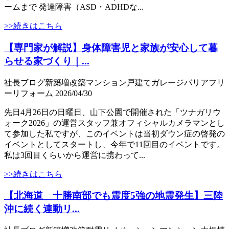
ームまで 発達障害（ASD・ADHDな...
>>続きはこちら
【専門家が解説】身体障害児と家族が安心して暮
らせる家づくり｜...
社長ブログ
新築
増改築
マンション
戸建て
ガレージ
バリアフリ
ー
リフォーム
2026/04/30
先日4月26日の日曜日、山下公園で開催された「ツナガリウ
ォーク2026」の運営スタッフ兼オフィシャルカメラマンとし
て参加した私ですが、このイベントは当初ダウン症の啓発の
イベントとしてスタートし、今年で11回目のイベントです。
私は3回目くらいから運営に携わって...
>>続きはこちら
【北海道 十勝南部でも震度5強の地震発生】三陸
沖に続く連動リ...