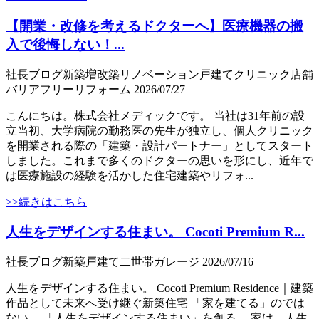
【開業・改修を考えるドクターへ】医療機器の搬
入で後悔しない！...
社長ブログ
新築
増改築
リノベーション
戸建て
クリニック
店舗
バリアフリー
リフォーム
2026/07/27
こんにちは。株式会社メディックです。 当社は31年前の設
立当初、大学病院の勤務医の先生が独立し、個人クリニック
を開業される際の「建築・設計パートナー」としてスタート
しました。これまで多くのドクターの思いを形にし、近年で
は医療施設の経験を活かした住宅建築やリフォ...
>>続きはこちら
人生をデザインする住まい。 Cocoti Premium R...
社長ブログ
新築
戸建て
二世帯
ガレージ
2026/07/16
人生をデザインする住まい。 Cocoti Premium Residence｜建築
作品として未来へ受け継ぐ新築住宅 「家を建てる」のでは
ない。 「人生をデザインする住まい」を創る。 家は、人生