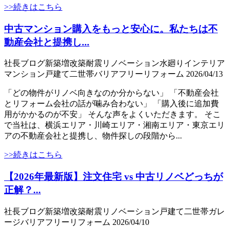
>>続きはこちら
中古マンション購入をもっと安心に。私たちは不
動産会社と提携し...
社長ブログ
新築
増改築
耐震
リノベーション
水廻り
インテリア
マンション
戸建て
二世帯
バリアフリー
リフォーム
2026/04/13
「どの物件がリノベ向きなのか分からない」 「不動産会社
とリフォーム会社の話が噛み合わない」 「購入後に追加費
用がかかるのが不安」 そんな声をよくいただきます。 そこ
で当社は、横浜エリア・川崎エリア・湘南エリア・東京エリ
アの不動産会社と提携し、物件探しの段階から...
>>続きはこちら
【2026年最新版】注文住宅 vs 中古リノベどっちが
正解？...
社長ブログ
新築
増改築
耐震
リノベーション
戸建て
二世帯
ガレ
ージ
バリアフリー
リフォーム
2026/04/10