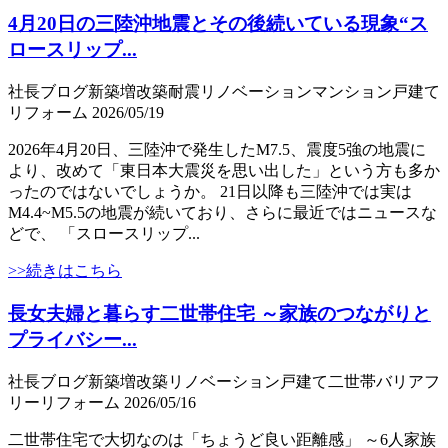
4月20日の三陸沖地震とその後続いている現象“ス
ロースリップ...
社長ブログ
新築
増改築
耐震
リノベーション
マンション
戸建て
リフォーム
2026/05/19
2026年4月20日、三陸沖で発生したM7.5、震度5強の地震に
より、改めて「東日本大震災を思い出した」という方も多か
ったのではないでしょうか。 21日以降も三陸沖では実は
M4.4~M5.5の地震が続いており、さらに最近ではニュースな
どで、 「スロースリップ...
>>続きはこちら
長女夫婦と暮らす二世帯住宅 ～家族のつながりと
プライバシー...
社長ブログ
新築
増改築
リノベーション
戸建て
二世帯
バリアフ
リー
リフォーム
2026/05/16
二世帯住宅で大切なのは「ちょうど良い距離感」 ～6人家族