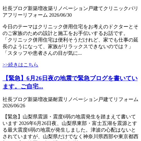
社長ブログ
新築
増改築
リノベーション
戸建て
クリニック
バリ
アフリー
リフォーム
2026/06/30
今日のテーマはクリニック併用住宅をお考えのドクターとそ
のご家族のための設計と施工をお手伝いするお話です。
「クリニック併用住宅は便利そうだけれど、家でも仕事の延
長のようになって、家族がリラックスできないのでは？」
「スタッフや患者さんの目が気に...
>>続きはこちら
【緊急】6月26日夜の地震で緊急ブログを書いてい
ます。ご自宅...
社長ブログ
新築
増改築
耐震
リノベーション
戸建て
リフォーム
2026/06/26
【緊急】山梨県震源・震度6弱の地震発生を踏まえて書いて
います 2026年6月26日夜、山梨県東部・富士五湖を震源とす
る最大震度6弱の地震が発生しました。津波の心配はないと
されていますが、山梨県だけでなく神奈川県西部や東京都西