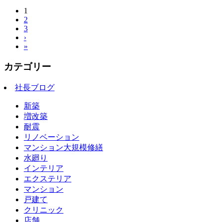
1
2
3
›
»
カテゴリー
社長ブログ
新築
増改築
耐震
リノベーション
マンション大規模修繕
水廻り
インテリア
エクステリア
マンション
戸建て
クリニック
店舗