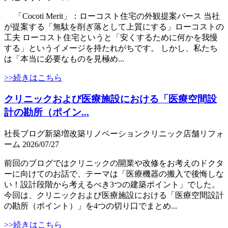
「Cocoti Merit」：ローコスト住宅の外観提案パース 当社
が提案する「無駄を削ぎ落として上質にする」ローコストの
工夫 ローコスト住宅というと「安くするために何かを我慢
する」というイメージを持たれがちです。 しかし、私たち
は「本当に必要なものを見極め...
>>続きはこちら
クリニックおよび医療施設における「医療空間設
計の勘所（ポイン...
社長ブログ
新築
増改築
リノベーション
クリニック
店舗
リフォ
ーム
2026/07/27
前回のブログではクリニックの開業や改修をお考えのドクタ
ーに向けてのお話で、テーマは「医療機器の搬入で後悔しな
い！設計段階から考えるべき3つの建築ポイント」でした。
今回は、クリニックおよび医療施設における「医療空間設計
の勘所（ポイント）」を4つの切り口でまとめ...
>>続きはこちら