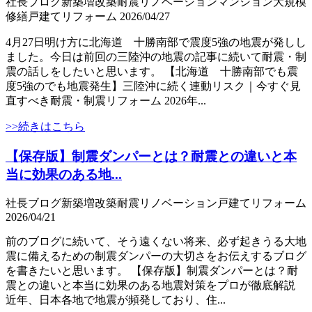
社長ブログ
新築
増改築
耐震
リノベーション
マンション大規模
修繕
戸建て
リフォーム
2026/04/27
4月27日明け方に北海道 十勝南部で震度5強の地震が発しし
ました。今日は前回の三陸沖の地震の記事に続いて耐震・制
震の話しをしたいと思います。 【北海道 十勝南部でも震
度5強のでも地震発生】三陸沖に続く連動リスク｜今すぐ見
直すべき耐震・制震リフォーム 2026年...
>>続きはこちら
【保存版】制震ダンパーとは？耐震との違いと本
当に効果のある地...
社長ブログ
新築
増改築
耐震
リノベーション
戸建て
リフォーム
2026/04/21
前のブログに続いて、そう遠くない将来、必ず起きうる大地
震に備えるための制震ダンパーの大切さをお伝えするブログ
を書きたいと思います。 【保存版】制震ダンパーとは？耐
震との違いと本当に効果のある地震対策をプロが徹底解説
近年、日本各地で地震が頻発しており、住...