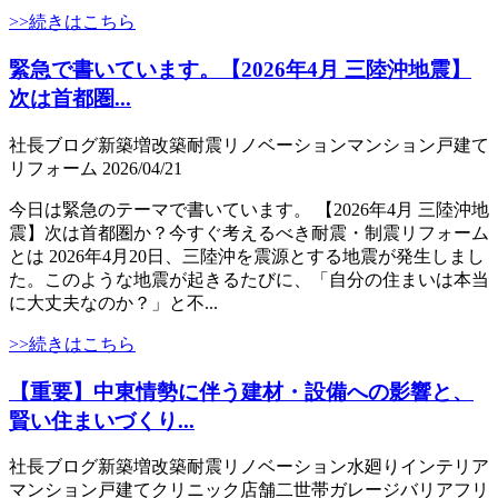
>>続きはこちら
緊急で書いています。【2026年4月 三陸沖地震】
次は首都圏...
社長ブログ
新築
増改築
耐震
リノベーション
マンション
戸建て
リフォーム
2026/04/21
今日は緊急のテーマで書いています。 【2026年4月 三陸沖地
震】次は首都圏か？今すぐ考えるべき耐震・制震リフォーム
とは 2026年4月20日、三陸沖を震源とする地震が発生しまし
た。このような地震が起きるたびに、「自分の住まいは本当
に大丈夫なのか？」と不...
>>続きはこちら
【重要】中東情勢に伴う建材・設備への影響と、
賢い住まいづくり...
社長ブログ
新築
増改築
耐震
リノベーション
水廻り
インテリア
マンション
戸建て
クリニック
店舗
二世帯
ガレージ
バリアフリ