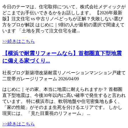
今日のテーマは、住宅取得について、株式会社メディックが
どこまでお手伝いできるかをお話しします。 【2026年最新
版】注文住宅 vs 中古リノベどっちが正解？失敗しない選び
方をプロが解説 はじめに｜9割の人が最初の選択で間違えて
います 「土地を買って注文住宅を建...
>>続きはこちら
【横浜で耐震リフォームなら】首都圏直下型地震
に備える家づくり...
社長ブログ
新築
増改築
耐震
リノベーション
マンション
戸建て
二世帯
ガレージ
リフォーム
2026/04/09
はじめに｜その家、本当に地震に耐えられますか？ 首都圏
直下型地震は、今後30年以内に高い確率で発生すると言われ
ています。 特に横浜市は、軟弱地盤や住宅密集地も多く、
「家の性能」がそのまま生死を分けるエリアです。 しかし
現実には、 「見た目重視のリフォーム」 ...
>>続きはこちら