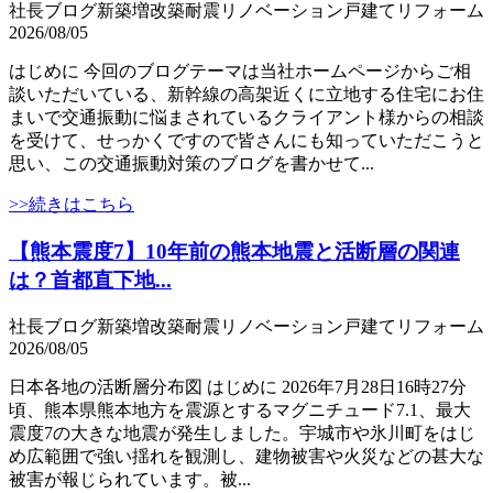
社長ブログ
新築
増改築
耐震
リノベーション
戸建て
リフォーム
2026/08/05
はじめに 今回のブログテーマは当社ホームページからご相
談いただいている、新幹線の高架近くに立地する住宅にお住
まいで交通振動に悩まされているクライアント様からの相談
を受けて、せっかくですので皆さんにも知っていただこうと
思い、この交通振動対策のブログを書かせて...
>>続きはこちら
【熊本震度7】10年前の熊本地震と活断層の関連
は？首都直下地...
社長ブログ
新築
増改築
耐震
リノベーション
戸建て
リフォーム
2026/08/05
日本各地の活断層分布図 はじめに 2026年7月28日16時27分
頃、熊本県熊本地方を震源とするマグニチュード7.1、最大
震度7の大きな地震が発生しました。宇城市や氷川町をはじ
め広範囲で強い揺れを観測し、建物被害や火災などの甚大な
被害が報じられています。被...